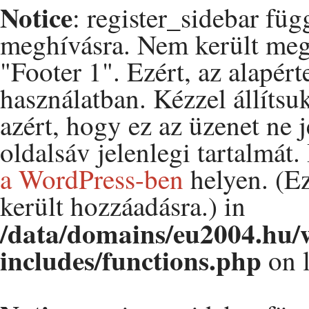
Notice
: register_sidebar fü
meghívásra. Nem került me
"Footer 1". Ezért, az alapért
használatban. Kézzel állítsu
azért, hogy ez az üzenet ne 
oldalsáv jelenlegi tartalmát
a WordPress-ben
helyen. (Ez
került hozzáadásra.) in
/data/domains/eu2004.hu/
includes/functions.php
on 