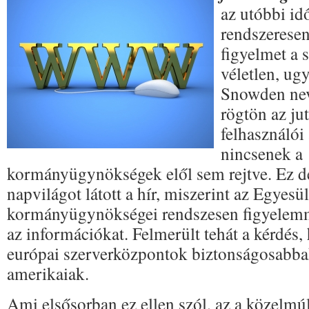
az utóbbi id
rendszeresen
figyelmet a
véletlen, ug
Snowden nev
rögtön az ju
felhasználói
nincsenek a
kormányügynökségek elől sem rejtve. Ez de
napvilágot látott a hír, miszerint az Egyes
kormányügynökségei rendszesen figyelemm
az információkat. Felmerült tehát a kérdés,
európai szerverközpontok biztonságosabbak
amerikaiak.
Ami elsősorban ez ellen szól, az a közelmú