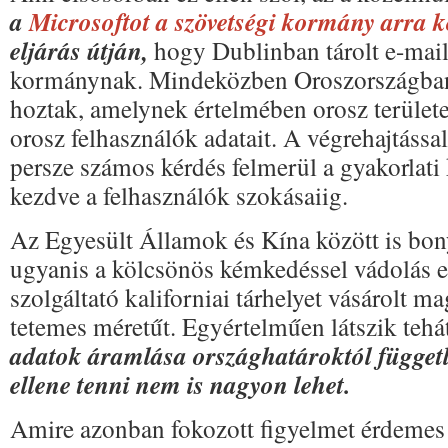
a
Microsoftot a szövetségi kormány arra k
eljárás útján,
hogy Dublinban tárolt e-mail-
kormánynak. Mindeközben Oroszországban
hoztak, amelynek értelmében orosz területen
orosz felhasználók adatait. A végrehajtássa
persze számos kérdés felmerül a gyakorlati 
kezdve a felhasználók szokásaiig.
Az Egyesült Államok és Kína között is bony
ugyanis a kölcsönös kémkedéssel vádolás e
szolgáltató kaliforniai tárhelyet vásárolt 
tetemes méretűt. Egyértelműen látszik tehá
adatok áramlása országhatároktól függetle
ellene tenni nem is nagyon lehet.
Amire azonban fokozott figyelmet érdemes 