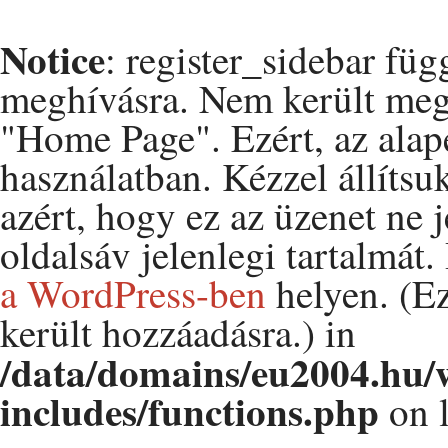
Notice
: register_sidebar fü
meghívásra. Nem került me
"Home Page". Ezért, az alapé
használatban. Kézzel állítsu
azért, hogy ez az üzenet ne 
oldalsáv jelenlegi tartalmát
a WordPress-ben
helyen. (Ez
került hozzáadásra.) in
/data/domains/eu2004.hu/
includes/functions.php
on 