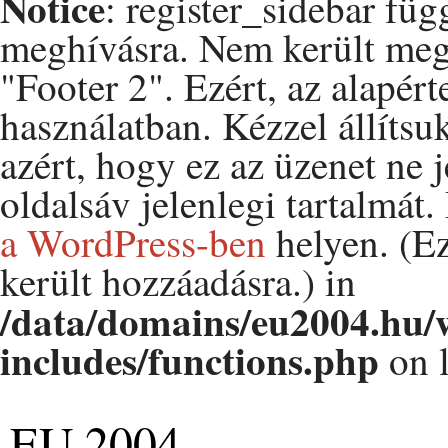
Notice
: register_sidebar fü
meghívásra. Nem került me
"Footer 2". Ezért, az alapért
használatban. Kézzel állítsu
azért, hogy ez az üzenet ne 
oldalsáv jelenlegi tartalmát
a WordPress-ben
helyen. (Ez
került hozzáadásra.) in
/data/domains/eu2004.hu/
includes/functions.php
on 
EU 2004